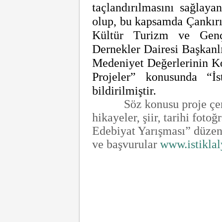
taçlandırılmasını sağlaya
olup, bu kapsamda Çankırı 
Kültür Turizm ve Gençl
Dernekler Dairesi Başkanlı
Medeniyet Değerlerinin Ko
Projeler” konusunda “İs
bildirilmiştir.
Söz konusu proje çe
hikayeler, şiir, tarihi foto
Edebiyat Yarışması” düzenl
ve başvurular
www.istiklal