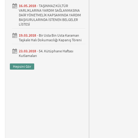
16.05.2018 -
TAŞINMAZ KÜLTÜR
VARLIKLARINA YARDIM SAĞLANMASINA
DAİR YÖNETMELİK KAPSAMINDA YARDIM
BAŞVURULARINDA İSTENEN BELGELER
LİSTESİ
19.03.2018 -
Bir Usta Bin Usta Karaman
Taşkale Halı Dokumacılığı Kapanış Töreni
23.03.2018 -
54. Kütüphane Haftası
Kutlamaları
Hepsini Gör