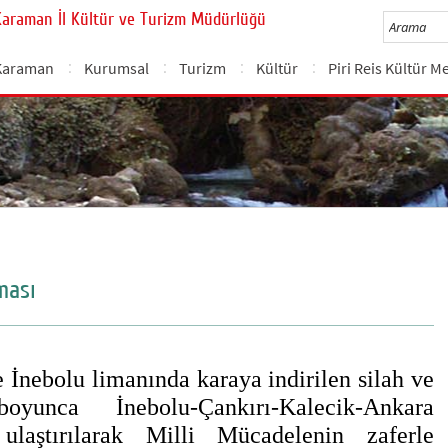
Karaman İl Kültür ve Turizm Müdürlüğü
Karaman
Kurumsal
Turizm
Kültür
Piri Reis Kültür M
ması
İnebolu limanında karaya indirilen silah ve
unca İnebolu-Çankırı-Kalecik-Ankara
ulaştırılarak Milli Mücadelenin zaferle