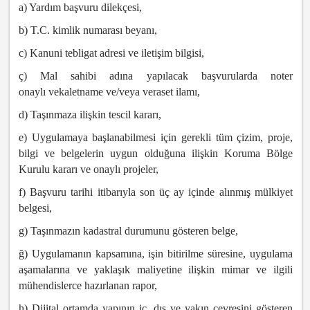
a) Yardım başvuru dilekçesi,
b) T.C. kimlik numarası beyanı,
c) Kanuni tebligat adresi ve iletişim bilgisi,
ç) Mal sahibi adına yapılacak başvurularda noter
onaylı vekaletname ve/veya veraset ilamı,
d) Taşınmaza ilişkin tescil kararı,
e) Uygulamaya başlanabilmesi için gerekli tüm çizim, proje,
bilgi ve belgelerin uygun olduğuna ilişkin Koruma Bölge
Kurulu kararı ve onaylı projeler,
f) Başvuru tarihi itibarıyla son üç ay içinde alınmış mülkiyet
belgesi,
g) Taşınmazın kadastral durumunu gösteren belge,
ğ) Uygulamanın kapsamına, işin bitirilme süresine, uygulama
aşamalarına ve yaklaşık maliyetine ilişkin mimar ve ilgili
mühendislerce hazırlanan rapor,
h) Dijital ortamda yapının iç, dış ve yakın çevresini gösteren